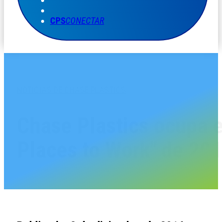
CPS
CONECTAR
NOTICIAS DE CHASE PLASTICS
Chase Plastics ocupa el
Places to Work" de 201