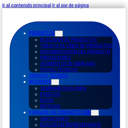
Ir al contenido principal
Ir al pie de página
PRODUCTOS
BUSCADOR DE PRODUCTOS
TARJETA DE LÍNEA DE PRODUCTOS
DOCUMENTACIÓN DEL PRODUCTO
PROVEEDORES
SEGMENTOS DE MERCADO
FICHAS TÉCNICAS
SERVICIO TÉCNICO
RECURSOS
SEMINARIOS EN LÍNEA
EVENTOS
BLOGS
NOTICIAS
PÓNGASE EN CONTACTO CON
UBICACIONES
BUSCAR UN REPRESENTANTE