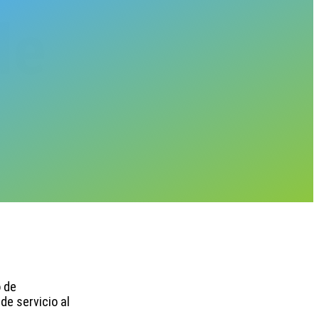
de
o de
de servicio al