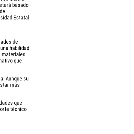
estará basado
 de
rsidad Estatal
dades de
 una habilidad
r materiales
nativo que
da. Aunque su
 estar más
idades que
porte técnico