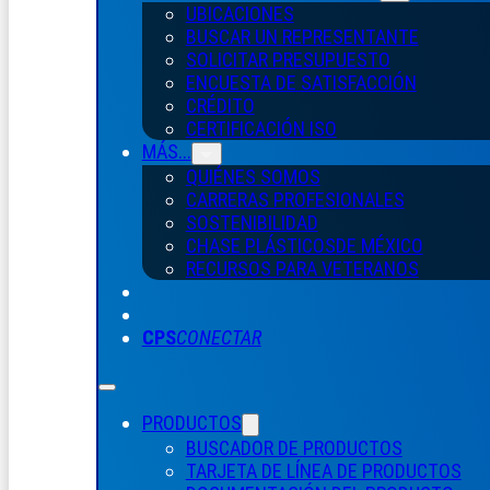
UBICACIONES
BUSCAR UN REPRESENTANTE
SOLICITAR PRESUPUESTO
ENCUESTA DE SATISFACCIÓN
CRÉDITO
CERTIFICACIÓN ISO
MÁS...
QUIÉNES SOMOS
CARRERAS PROFESIONALES
SOSTENIBILIDAD
CHASE PLÁSTICOS
DE MÉXICO
RECURSOS PARA VETERANOS
CPS
CONECTAR
PRODUCTOS
BUSCADOR DE PRODUCTOS
TARJETA DE LÍNEA DE PRODUCTOS