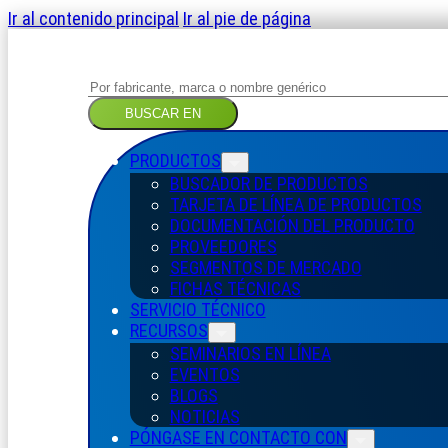
Ir al contenido principal
Ir al pie de página
Buscar
en
BUSCAR EN
PRODUCTOS
BUSCADOR DE PRODUCTOS
TARJETA DE LÍNEA DE PRODUCTOS
DOCUMENTACIÓN DEL PRODUCTO
PROVEEDORES
SEGMENTOS DE MERCADO
FICHAS TÉCNICAS
SERVICIO TÉCNICO
RECURSOS
SEMINARIOS EN LÍNEA
EVENTOS
BLOGS
NOTICIAS
PÓNGASE EN CONTACTO CON