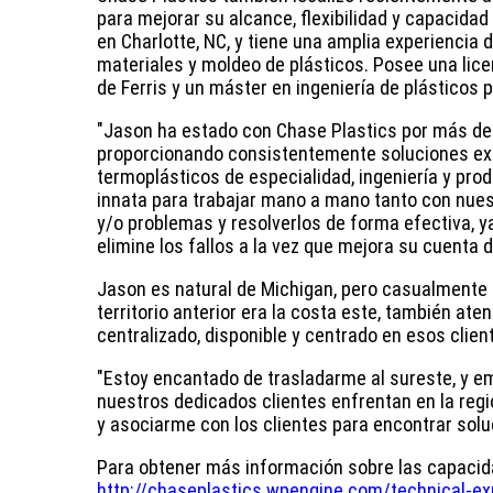
para mejorar su alcance, flexibilidad y capacida
en Charlotte, NC, y tiene una amplia experiencia
materiales y moldeo de plásticos. Posee una licen
de Ferris y un máster en ingeniería de plásticos
"Jason ha estado con Chase Plastics por más de
proporcionando consistentemente soluciones exit
termoplásticos de especialidad, ingeniería y pro
innata para trabajar mano a mano tanto con nues
y/o problemas y resolverlos de forma efectiva, 
elimine los fallos a la vez que mejora su cuenta d
Jason es natural de Michigan, pero casualmente n
territorio anterior era la costa este, también aten
centralizado, disponible y centrado en esos clien
"Estoy encantado de trasladarme al sureste, y e
nuestros dedicados clientes enfrentan en la regió
y asociarme con los clientes para encontrar solu
Para obtener más información sobre las capacidad
http://chaseplastics.wpengine.com/technical-exp