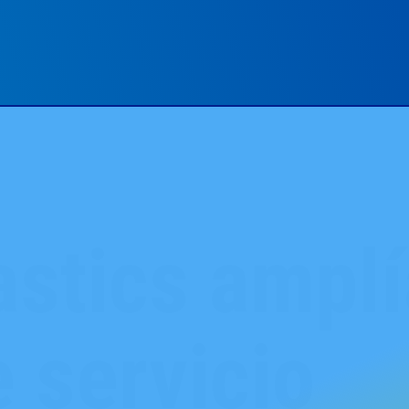
astics amplí
 servicio