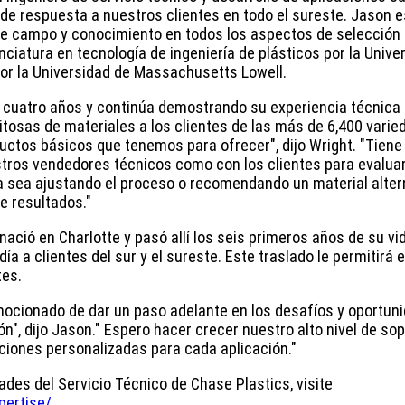
d de respuesta a nuestros clientes en todo el sureste. Jason 
 de campo y conocimiento en todos los aspectos de selección
ciatura en tecnología de ingeniería de plásticos por la Unive
 por la Universidad de Massachusetts Lowell.
 cuatro años y continúa demostrando su experiencia técnica
osas de materiales a los clientes de las más de 6,400 varie
ductos básicos que tenemos para ofrecer", dijo Wright. "Tiene
tros vendedores técnicos como con los clientes para evalua
ya sea ajustando el proceso o recomendando un material alter
e resultados."
ació en Charlotte y pasó allí los seis primeros años de su vi
día a clientes del sur y el sureste. Este traslado le permitirá
tes.
mocionado de dar un paso adelante en los desafíos y oportun
n", dijo Jason." Espero hacer crecer nuestro alto nivel de so
ciones personalizadas para cada aplicación."
es del Servicio Técnico de Chase Plastics, visite
ertise/.