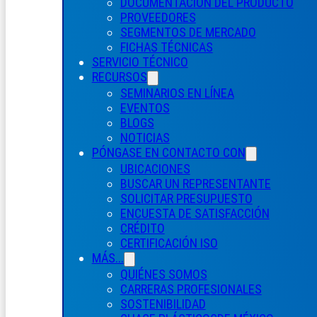
DOCUMENTACIÓN DEL PRODUCTO
PROVEEDORES
SEGMENTOS DE MERCADO
FICHAS TÉCNICAS
SERVICIO TÉCNICO
RECURSOS
SEMINARIOS EN LÍNEA
EVENTOS
BLOGS
NOTICIAS
PÓNGASE EN CONTACTO CON
UBICACIONES
BUSCAR UN REPRESENTANTE
SOLICITAR PRESUPUESTO
ENCUESTA DE SATISFACCIÓN
CRÉDITO
CERTIFICACIÓN ISO
MÁS...
QUIÉNES SOMOS
CARRERAS PROFESIONALES
SOSTENIBILIDAD