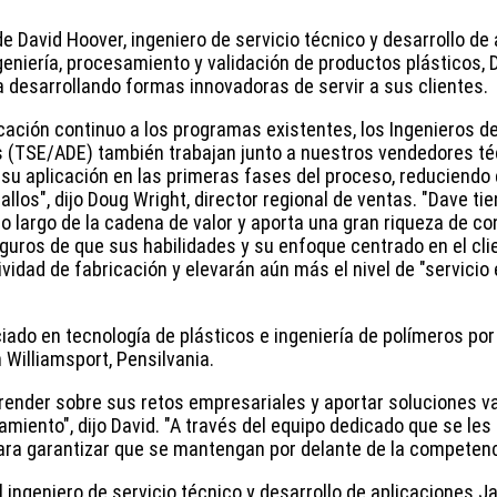
e David Hoover, ingeniero de servicio técnico y desarrollo de 
eniería, procesamiento y validación de productos plásticos, 
 desarrollando formas innovadoras de servir a sus clientes.
ación continuo a los programas existentes, los Ingenieros de
s (TSE/ADE) también trabajan junto a nuestros vendedores té
su aplicación en las primeras fases del proceso, reduciendo e
llos", dijo Doug Wright, director regional de ventas. "Dave ti
 lo largo de la cadena de valor y aporta una gran riqueza de c
uros de que sus habilidades y su enfoque centrado en el cli
vidad de fabricación y elevarán aún más el nivel de "servicio
ciado en tecnología de plásticos e ingeniería de polímeros por
 Williamsport, Pensilvania.
render sobre sus retos empresariales y aportar soluciones v
iento", dijo David. "A través del equipo dedicado que se les
para garantizar que se mantengan por delante de la competenc
 ingeniero de servicio técnico y desarrollo de aplicaciones J