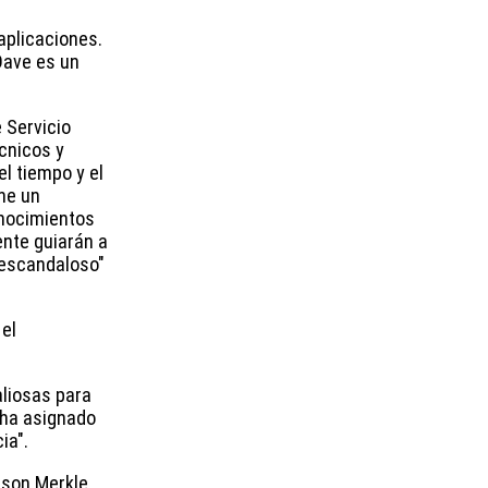
aplicaciones.
Dave es un
 Servicio
cnicos y
l tiempo y el
ene un
onocimientos
ente guiarán a
 escandaloso"
 el
aliosas para
 ha asignado
ia".
ason Merkle