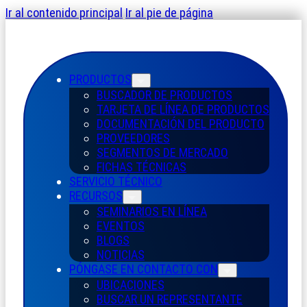
Ir al contenido principal
Ir al pie de página
PRODUCTOS
BUSCADOR DE PRODUCTOS
TARJETA DE LÍNEA DE PRODUCTOS
DOCUMENTACIÓN DEL PRODUCTO
PROVEEDORES
SEGMENTOS DE MERCADO
FICHAS TÉCNICAS
SERVICIO TÉCNICO
RECURSOS
SEMINARIOS EN LÍNEA
EVENTOS
BLOGS
NOTICIAS
PÓNGASE EN CONTACTO CON
UBICACIONES
BUSCAR UN REPRESENTANTE