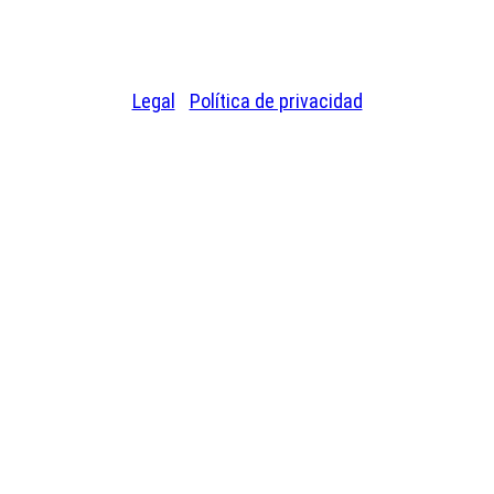
© 2026 Chase Plastics. Todos los derechos
reservados.
Legal
|
Política de privacidad