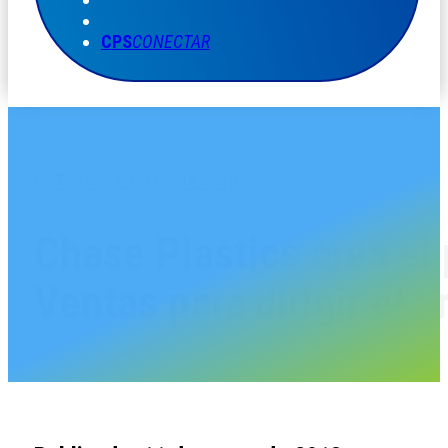
CPS
CONECTAR
NOTICIAS DE CHASE PLASTICS
Chase Plastics crea el
Ventas para dirigir el 