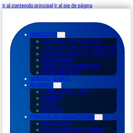
Ir al contenido principal
Ir al pie de página
PRODUCTOS
BUSCADOR DE PRODUCTOS
TARJETA DE LÍNEA DE PRODUCTOS
DOCUMENTACIÓN DEL PRODUCTO
PROVEEDORES
SEGMENTOS DE MERCADO
FICHAS TÉCNICAS
SERVICIO TÉCNICO
RECURSOS
SEMINARIOS EN LÍNEA
EVENTOS
BLOGS
NOTICIAS
PÓNGASE EN CONTACTO CON
UBICACIONES
BUSCAR UN REPRESENTANTE