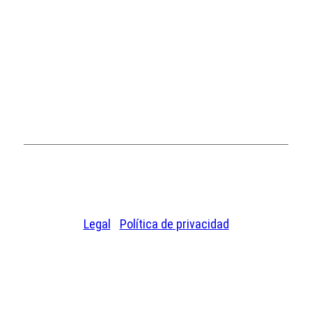
© 2026 Chase Plastics. Todos los derechos
reservados.
Legal
|
Política de privacidad