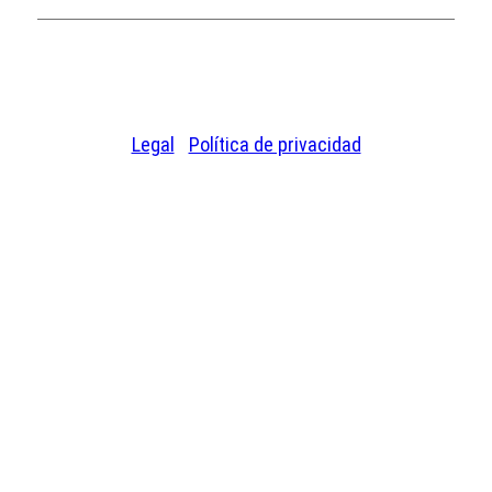
© 2026 Chase Plastics. Todos los derechos
reservados.
Legal
|
Política de privacidad