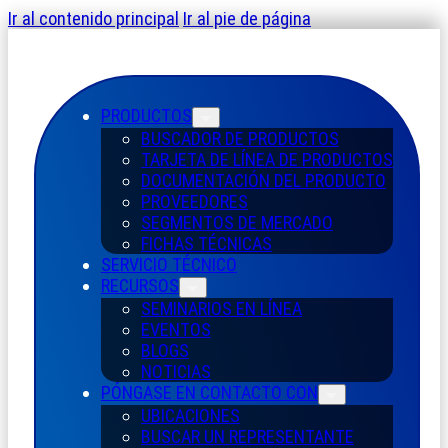
Ir al contenido principal
Ir al pie de página
PRODUCTOS
BUSCADOR DE PRODUCTOS
TARJETA DE LÍNEA DE PRODUCTOS
DOCUMENTACIÓN DEL PRODUCTO
PROVEEDORES
SEGMENTOS DE MERCADO
FICHAS TÉCNICAS
SERVICIO TÉCNICO
RECURSOS
SEMINARIOS EN LÍNEA
EVENTOS
BLOGS
NOTICIAS
PÓNGASE EN CONTACTO CON
UBICACIONES
BUSCAR UN REPRESENTANTE