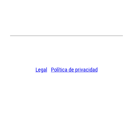
© 2026 Chase Plastics. Todos los derechos
reservados.
Legal
|
Política de privacidad