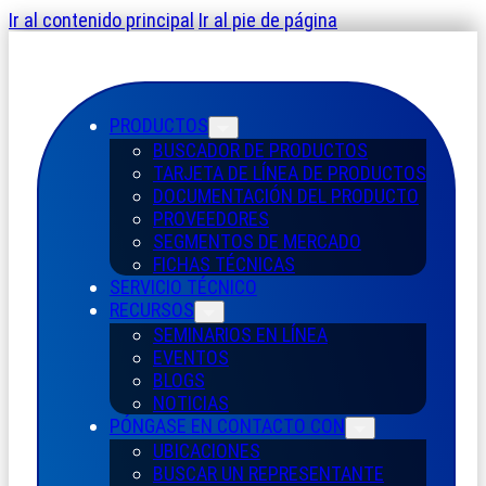
Ir al contenido principal
Ir al pie de página
PRODUCTOS
BUSCADOR DE PRODUCTOS
TARJETA DE LÍNEA DE PRODUCTOS
DOCUMENTACIÓN DEL PRODUCTO
PROVEEDORES
SEGMENTOS DE MERCADO
FICHAS TÉCNICAS
SERVICIO TÉCNICO
RECURSOS
SEMINARIOS EN LÍNEA
EVENTOS
BLOGS
NOTICIAS
PÓNGASE EN CONTACTO CON
UBICACIONES
BUSCAR UN REPRESENTANTE